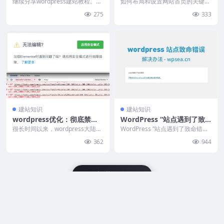
题使网站流畅运行？
键词？
继续分享wordpress建站教程。近
如何布局和设置网站首页的关键
日，站长正在做wordpress外贸建
词？ 网站主页布局确定3-5个目标
275
333
站项...
关键字。当网站权重...
建站知识
建站知识
wordpress优化：彻底禁用
WordPress “站点遇到了致
前台和后台的谷歌字体
命错误”解决办法
很长时间以来，wordpress大陆用
WordPress “站点遇到了致命错误”
户的使用体验一直不好，页面卡
是一个既常见又烦人的问题，本文
362
944
顿、加载缓慢，...
中WPS...
加载更多
Copyright © 2025 WPSEA模板 - All rights reserved.
由Ritheme强力驱动.
苏ICP备2025208303号