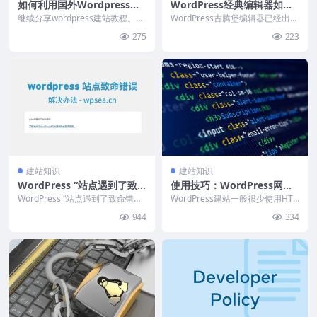
如何利用国外Wordpress主
WordPress经典编辑器如何
题使网站流畅运行？
设置文本模式为默认打开方
继续分享wordpress建站教程。近
WordPress古腾堡编辑器已经出来
日，站长正在做wordpress外贸建
式？
多年，但是还是有很多站长跟WPS
275
223
站项...
EA小海一...
建站知识
建站知识
WordPress “站点遇到了致
使用技巧：WordPress网站
命错误”解决办法
上传HTML文件的方法
WordPress “站点遇到了致命错误”
WordPress建站一般很少使用HT
是一个既常见又烦人的问题，本文
ML文件，但如果选择的主题不支
944
334
中WPS...
持特定的页面...