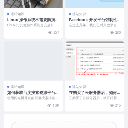
建站知识
建站知识
Linux 操作系统不需要防病毒
Facebook 开发平台强制性
软件和防火墙的几个原因
合规要求
Linux 比其他操作系统更安全可
在过去几年，我们已对开放平台作
靠。但这并不是在使用 Linux 时不
出许多更改，旨在进一步保护用户
257
230
使用防病...
的数据安全。其中一些...
建站知识
建站知识
如何获取百度搜索资源平台推
在购买了云服务器后，如何部
送接口地址（准入密钥）？
署云服务器搭建工作
使用闪电博开发的百度搜索推送管
在购买了云服务器后，就开始着手
理需要填写百度站长工具（现在百
云服务器的搭建工作了，既然使用
1.3K
215
度统一更名为“百度搜...
Z-Blog肯定也想...