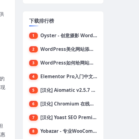
供
下载排行榜
Oyster - 创意摄影 WordPress 主题
1
WordPress美化网站添加鼠标点击烟花绽放效果代码
2
WordPress如何给网站添加自定义鼠标指针
3
Elementor Pro入门中文教程：设计构建和发布网站
4
您的
实现
[汉化] Aiomatic v2.5.7 自动AI内容编写器和编辑器GPT-3和GPT-4等AI工具包
5
[汉化] Chromium 在线汽车配件商店 WooCommerce 主题 v1.3.28
6
[汉化] Yoast SEO Premium 搜索引擎SEO优化插件+全套扩展附件
7
但
Yobazar - 专业WooCommerce WordPress主题，助力在线商店
8
优惠