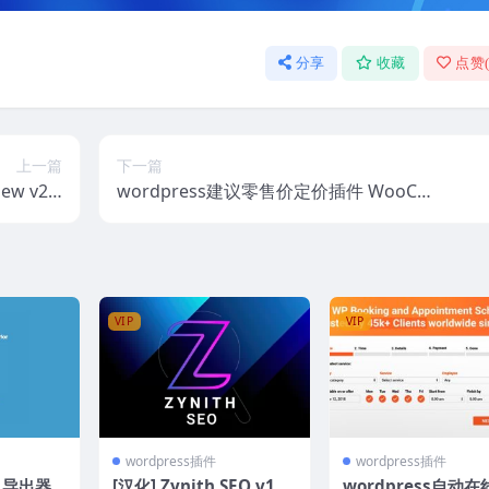
分享
收藏
点赞
上一篇
下一篇
w v2.4
wordpress建议零售价定价插件 WooCo
3
mmerce MSRP Pricing v3.4.11
VIP
VIP
wordpress插件
wordpress插件
 导出器w
[汉化] Zynith SEO v10.
wordpress自动在