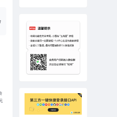
价
价
元