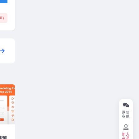
(
0
)
微信
客服
加入
线预
会员