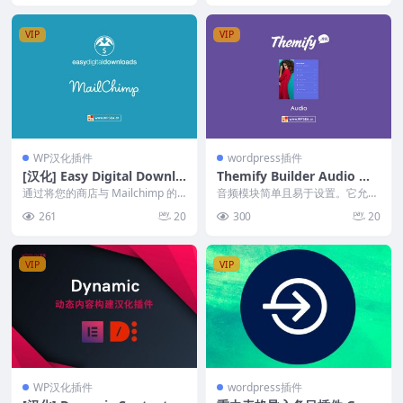
VIP
VIP
WP汉化插件
wordpress插件
[汉化] Easy Digital Downlo
Themify Builder Audio 音
ads 邮件集成 MailChimp v
频模块 v3.0.1
通过将您的商店与 Mailchimp 的
音频模块简单且易于设置。它允许
3.0.16
电子商务功能集成来吸引您的观
您上传音频文件并将其放置在生成
261
20
300
20
众。 注：将...
器中的任何列中。此模...
VIP
VIP
WP汉化插件
wordpress插件