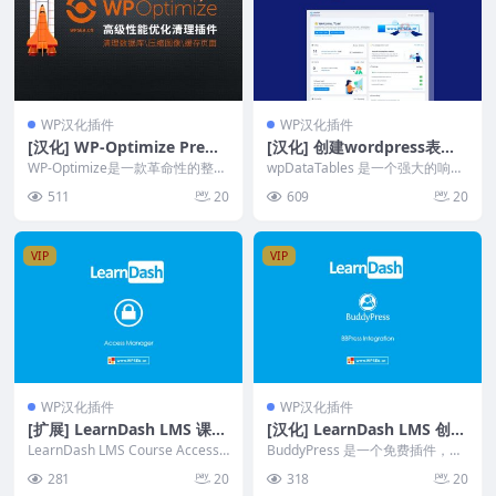
WP汉化插件
WP汉化插件
[汉化] WP-Optimize Premi
[汉化] 创建wordpress表格
um 高级性能优化清理插件 v
图表管理器插件 wpDataTab
WP-Optimize是一款革命性的整体
wpDataTables 是一个强大的响应
4.2.2
化插件，它可以清理与优化数据
les v7.3
式表格、电子表格和图表数据管理
511
20
609
20
库，压缩图片...
器，采用...
VIP
VIP
WP汉化插件
WP汉化插件
[扩展] LearnDash LMS 课程
[汉化] LearnDash LMS 创建
访问管理器 Course Access
社区 BuddyPress v1.2.9
LearnDash LMS Course Access
BuddyPress 是一个免费插件，允
Manager v1.0.0
Manager
许您将在线配置文件、用户组、私
281
20
318
20
人消息功能...