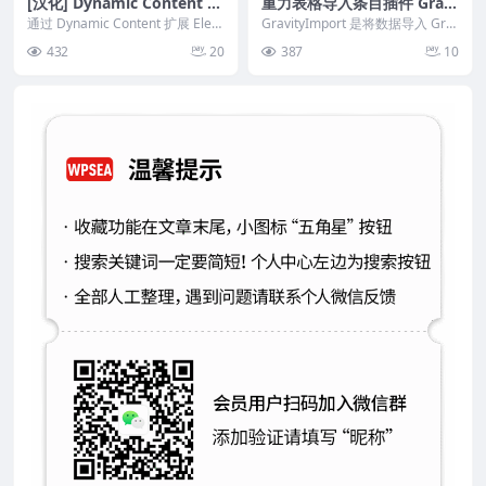
[汉化] Dynamic Content fo
重力表格导入条目插件 Gravi
r Elementor 动态内容构建
tyView v2.43
通过 Dynamic Content 扩展 Elem
GravityImport 是将数据导入 Gra
插件 v2.9.0
entor构建强大的网站，插...
vity Forms 的最快、最...
432
20
387
10