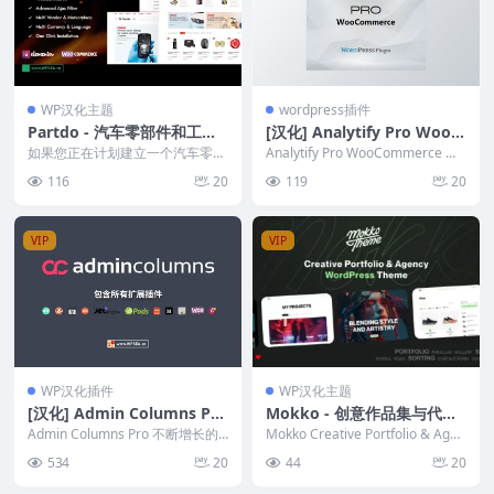
WP汉化主题
wordpress插件
Partdo - 汽车零部件和工具
[汉化] Analytify Pro WooC
商店WooCommerce主题
ommerce v5.5.1 无缝跟踪
如果您正在计划建立一个汽车零部
Analytify Pro WooCommerce 介
件商店，Partdo主题将是您的理想
Woo电商分析插件
绍 Analytify 是...
116
20
119
20
选择。作为一款...
VIP
VIP
WP汉化插件
WP汉化主题
[汉化] Admin Columns Pro
Mokko - 创意作品集与代理
v6.4.21 最佳的内容管理 Wo
WordPress主题
Admin Columns Pro 不断增长的
Mokko Creative Portfolio & Agen
rdPress 插件+全套扩展附件
网站可能会变得难以管理。管理专
cy WordPr...
534
20
44
20
栏可...