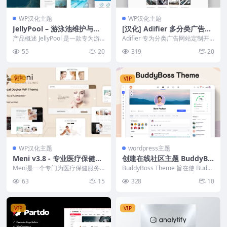
WP汉化主题
WP汉化主题
JellyPool – 游泳池维护与清
[汉化] Adifier 多分类广告推
洁 WordPress 主题
广营销主题 v3.9.5
产品概述 JellyPool 是一款专为游
Adifier 专为分类广告网站定制开
泳池维护和清洁服务设计的 Word
发，因此快速可靠。不依赖于第三
55
20
319
20
Pr...
方插件，我们...
VIP
VIP
WP汉化主题
wordpress主题
Meni v3.8 - 专业医疗保健和
创建在线社区主题 BuddyBo
医院WordPress主题
ss Theme v2.15.2
Meni是一个专门为医疗保健服务
BuddyBoss Theme 旨在使 Buddy
设计的WordPress主题，非常适合
Boss 平台插件看起来很漂亮...
63
15
328
10
建立医院、...
VIP
VIP