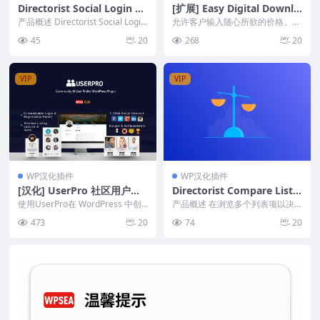
Directorist Social Login 快
[扩展] Easy Digital Downlo
速安全的社交登录解决方案
ads 用户自定义价格 Custo
产品概述 Directorist Social Login
允许客户输入随心所欲的价格。
插件为您的目录网站提...
m Prices v1.5.8
此扩展程序为每个下载产品添加了
45
20
268
20
一个选项，允许您启用...
VIP
VIP
WP汉化插件
WP汉化插件
[汉化] UserPro 社区用户个
Directorist Compare Listin
人资料WordPress插件 v5.1.
gs 轻松比较多个列表项
使用UserPro在 WordPress 中创
产品概述 在浏览多个列表项以决
0
建漂亮的前端用户配置文件和社区
定购买哪个产品时，用户常常会感
473
20
74
20
站点...
到困惑和疲惫。Dir...