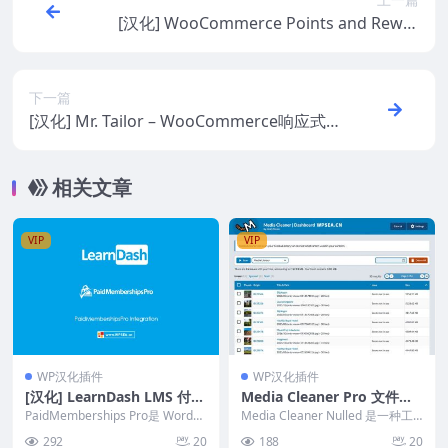
[汉化] WooCommerce Points and Rewar
ds 商城积分折扣奖励插件 v1.7.17
下一篇
[汉化] Mr. Tailor – WooCommerce响应式
电子商务商城主题 v3.1
相关文章
VIP
VIP
WP汉化插件
WP汉化插件
[汉化] LearnDash LMS 付费
Media Cleaner Pro 文件媒
会员专业聚合 PaidMember
体库优化清理插件
PaidMemberships Pro是 WordPr
Media Cleaner Nulled 是一种工
shipsPro Integration v1.3.
ess 最受欢迎的免费会员...
具，可以检测 WordPres...
292
20
188
20