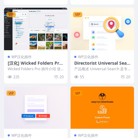
5
VIP
VIP
WP汉化插件
WP汉化插件
[汉化] Wicked Folders Pro
Directorist Universal Sear
v3.0.4 WordPress 排名第一
ch 提升WordPress目录网站
Wicked Folders Pro 插件介绍 使
产品概述 Universal Search 是专
的媒体文件夹插件
用文件夹组织您的媒体库、页
搜索体验
为目录网站设计的功能，能够在多
225
20
55
20
面、...
个...
VIP
VIP
WP汉化插件
WP汉化插件