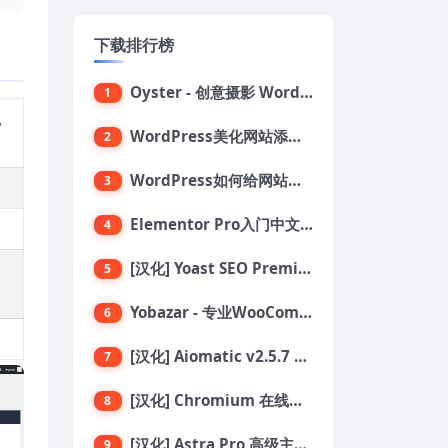
下载排行榜
Oyster - 创意摄影 WordPress 主题
1
，
WordPress美化网站添加鼠标点击烟花绽放效果代码
2
WordPress如何给网站添加自定义鼠标指针
3
Elementor Pro入门中文教程：设计构建和发布网站
4
[汉化] Yoast SEO Premium 搜索引擎SEO优化插件+全套扩展附件
5
Yobazar - 专业WooCommerce WordPress主题，助力在线商店
6
[汉化] Aiomatic v2.5.7 自动AI内容编写器和编辑器GPT-3和GPT-4等AI工具包
7
[汉化] Chromium 在线汽车配件商店 WooCommerce 主题 v1.3.28
8
[汉化] Astra Pro 高级主题模块页面扩展插件 v4.11.6
9