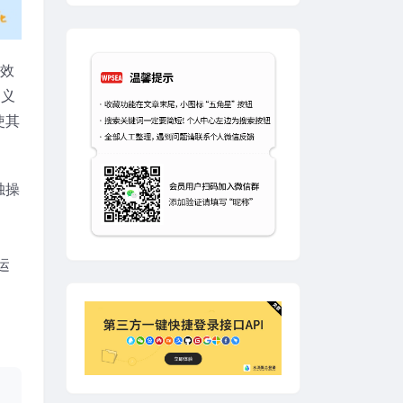
理效
定义
使其
独操
运