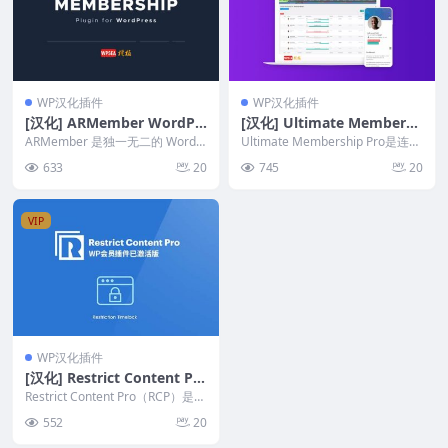
WP汉化插件
WP汉化插件
[汉化] ARMember WordPr
[汉化] Ultimate Membersh
ess订阅会员管理插件 v6.4.1
ip Pro v13.4 高级版会员制
ARMember 是独一无二的 WordP
Ultimate Membership Pro是连续
ress 会员插件，它以对称的方式
插件
8 年广为人知的最佳 Wor...
633
20
745
20
提供...
VIP
WP汉化插件
[汉化] Restrict Content Pr
o v3.5.45.1 付费内容限制管
Restrict Content Pro（RCP）是一
理会员插件+全套扩展插件
个功能强大的内容限制和Wo...
552
20