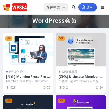
选择语言
登录
WordPress会员
VIP
VIP
WP汉化插件
WP汉化插件
[汉化] MemberPress Pro v
[汉化] Ultimate Member v
1.12.9 一体化会员管理插件
2.10.3 会员用户资料分类管
MemberPress Pro Nulled WordP
排名第一的 WordPress 用户资料
ress Members...
理插件
和会员插件；Ultimate Membe...
621
20
542
20
VIP
VIP