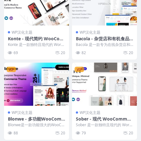
WP汉化主题
WP汉化主题
Konte - 现代简约 WooCom
Bacola - 杂货店和有机食品
merce WordPress 主题
电商主题
Konte 是一款独特且现代的 Word
Bacola 是一款专为在线杂货店和
Press 电子商务主题，专为各种在
有机食品商店设计的 WooComme
69
20
82
20
线商...
rce ...
VIP
VIP
WP汉化主题
WP汉化主题
Blonwe - 多功能WooCom
Sober - 现代 WooCommer
merce主题
ce WordPress 主题_适合各
Blonwe是一款功能强大的WooCo
Sober 是一款独特且现代的 Word
mmerce WordPress主题，专为...
种在线商店
Press 电子商务主题，专为各种在
88
20
79
20
线商...