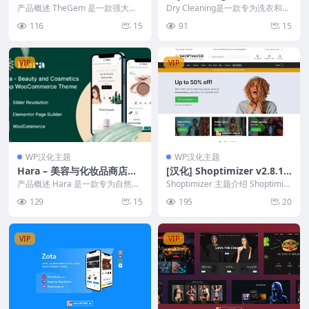
Commerce WordPress 主
题 - 洗衣与干洗服务的完美解
产品概述 TheGem 是一款强大的
Dry Cleaning是一款专为洗衣和干
题，轻松构建高性能网站
多用途 WooCommerce WordPr...
决方案
洗服务设计的WordPress主题，
116
15
91
15
旨...
VIP
VIP
WP汉化主题
WP汉化主题
Hara – 美容与化妆品商店W
[汉化] Shoptimizer v2.8.13
ooCommerce主题
- 2025年最佳快速转换 Woo
产品概述 Hara 是一款专为自然美
Shoptimizer 主题介绍 Shoptimiz
容和化妆品商店设计的 WordPres
Commerce 主题
er 是一款专为 WooCo...
129
15
195
20
s 主...
VIP
VIP