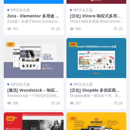
WP汉化主题
WP汉化主题
Zota - Elementor 多用途 W
[汉化] XStore 响应式多用途
ooCommerce 主题
WooCommerce主题 v9.5.4
Zota是一款基于WooCommerce
XStore 响应多用途 WooCommer
的多用途WordPress主题，具有灵
ce 主题让电子商务变得简单。这
351
20
500
20
活...
个优...
VIP
VIP
WP汉化主题
WP汉化主题
[激活] Woodstock – 响应式
[汉化] ShopMe 多供应商Wo
电子商务WooCommerce主
ocommerce主题 v1.6.2
Woodstock是一个现代的完全响应
ShopMe拥有一侧具有干净、美观
题 v2.8.4
式 Retina Ready Woocom...
的设计，而另一侧则具有强大、灵
290
20
337
20
活的后端。由于其...
VIP
VIP