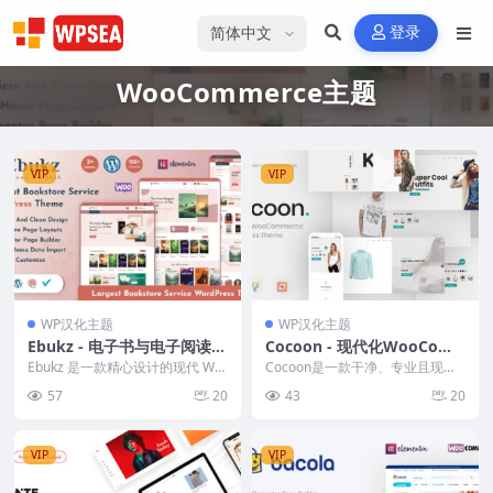
选择语言
登录
WooCommerce主题
VIP
VIP
WP汉化主题
WP汉化主题
Ebukz - 电子书与电子阅读商
Cocoon - 现代化WooCom
店 WordPress 主题
merce WordPress主题
Ebukz 是一款精心设计的现代 Wor
Cocoon是一款干净、专业且现代
dPress 主题，专为作者、出版
的WooCommerce WordPress
57
20
43
20
商、市...
主...
VIP
VIP