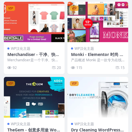
VIP
VIP
WP汉化主题
WP汉化主题
Merchandiser - 干净、快
Monki - Elementor 时尚 W
速、轻量级的WooCommer
ooCommerce WordPress
Merchandiser是一个干净、快速
产品概述 Monki 是一款专为在线
ce主题
的WooCommerce主题，适合初
主题，轻松构建个性化电商网
零售商设计的 WooCommerce W
92
20
115
15
学者...
or...
站
VIP
VIP
WP汉化主题
WP汉化主题
TheGem - 创意多用途 Woo
Dry Cleaning WordPress主