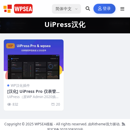
选择语言
登录
UiPress汉化
VIP
WP汉化插件
[汉化] UiPress Pro 仪表管理
界面自定义插件 v3.4.02
UiPress（原WP Admin 2020插
件）是一个强大的WordPress...
832
20
Copyright © 2025 WPSEA模板 - All rights reserved.
由Ritheme强力驱动.
苏ICP备2025208303号