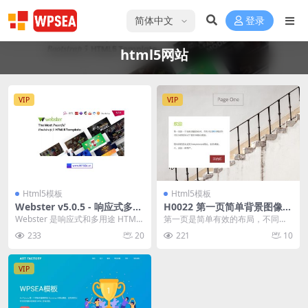
选择语言
登录
html5网站
VIP
VIP
Html5模板
Html5模板
Webster v5.0.5 - 响应式多用
H0022 第一页简单背景图像ht
途 HTML5 模板
ml网页模板
Webster 是响应式和多用途 HTML
第一页是简单有效的布局，不同部
5 模板之一，它包含70 多个主页布
分的背景图像很漂亮。集成了多类
233
20
221
10
局...
别图像库。
VIP