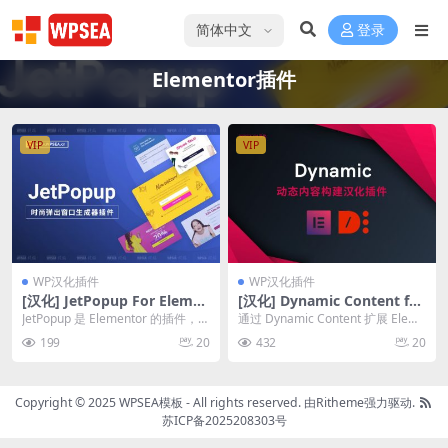
选择语言
登录
Elementor插件
VIP
VIP
WP汉化插件
WP汉化插件
[汉化] JetPopup For Elemen
[汉化] Dynamic Content for
tor 时尚弹窗生成器 v1.6.1
Elementor 动态内容构建插件
JetPopup 是 Elementor 的插件，允
通过 Dynamic Content 扩展 Eleme
v2.9.0
许创建不同主题的弹出模板并为...
ntor构建强大的网站，插...
199
20
432
20
Copyright © 2025 WPSEA模板 - All rights reserved.
由Ritheme强力驱动.
苏ICP备2025208303号