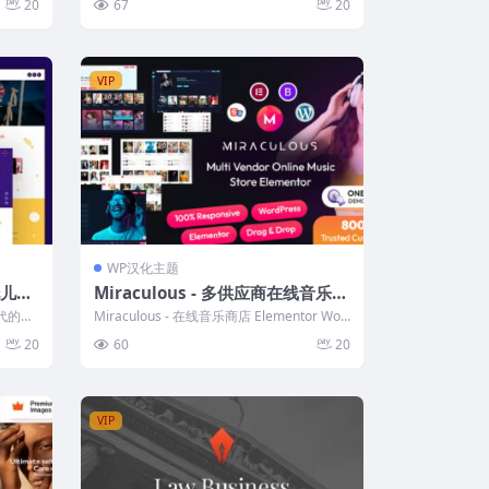
20
67
20
VIP
WP汉化主题
托儿所
Miraculous - 多供应商在线音乐商
店 Elementor WordPress 主题
现代的多
Miraculous - 在线音乐商店 Elementor Wor
dPress ...
20
60
20
VIP