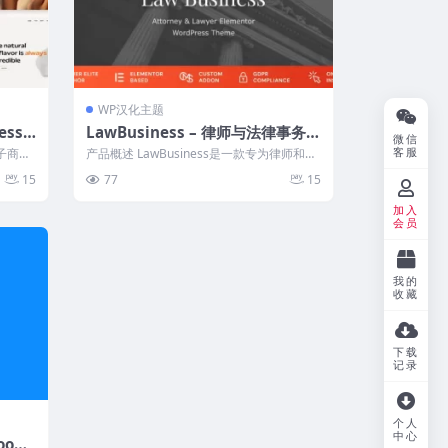
WP汉化主题
ess
LawBusiness – 律师与法律事务所
微信
WordPress主题（中文汉化版）
客服
电子商务
产品概述 LawBusiness是一款专为律师和法
律事务所设计的WordPres...
15
77
15
加入
会员
我的
收藏
下载
记录
个人
中心
ooCo