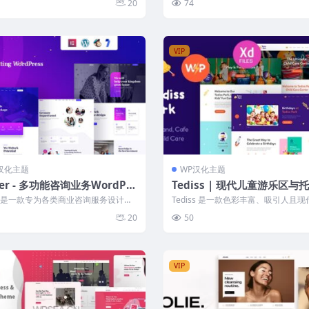
20
74
VIP
汉化主题
WP汉化主题
ber - 多功能咨询业务WordPre
Tediss | 现代儿童游乐区与
题
WordPress主题
ber是一款专为各类商业咨询服务设计的
Tediss 是一款色彩丰富、吸引人且
ordPress主题，适用于...
功能儿童 WordPress 主题...
20
50
VIP