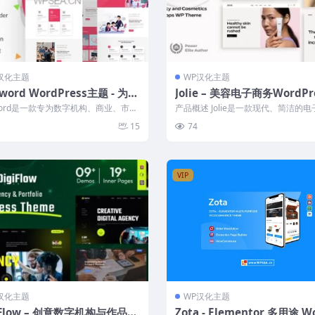
汉化主题
WP汉化主题
iword WordPress主题 - 为数
Jolie – 美容电子商务WordPr
构和企业提供完美解决方案
主题（中文汉化版）
iword是一款专为数字机构、商业、市场
产品概述 Jolie是一款现代、简洁的
咨询及金融机构量身定制的Wo...
WordPress主题，专为美容行...
15
74
VIP
汉化主题
WP汉化主题
iFlow – 创意数字机构与作品展
Zota - Elementor 多用途 W