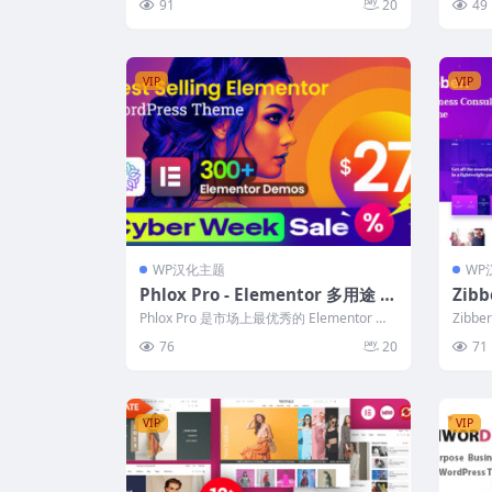
91
20
49
VIP
VIP
WP汉化主题
WP
Phlox Pro - Elementor 多用途 W
Zib
ordPress 主题
ss主
Phlox Pro 是市场上最优秀的 Elementor 多
Zib
用途 WordPre...
多功能W
76
20
71
VIP
VIP