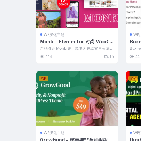
WP汉化主题
WP
Monki - Elementor 时尚 WooCo
Bux
mmerce WordPress 主题，轻松
字机
产品概述 Monki 是一款专为在线零售商设计
Bux
构建个性化电商网站
的 WooCommerce Wor...
营销、
114
15
44
VIP
VIP
WP汉化主题
WP
GrowGood – 慈善与非营利组织W
Dig