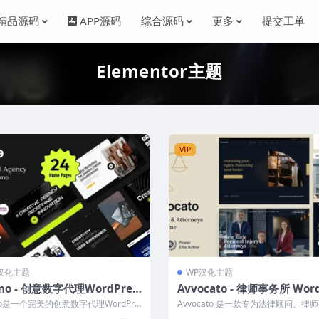
精品源码
APP源码
综合源码
更多
提交工单
Elementor主题
VIP
汉化主题
WP汉化主题
no - 创意数字代理WordPres
Avvocato - 律师事务所 Wor
题
ss 主题_功能强大
no是一个完美的创意数字代理WordPre
Avvocato 是一款专为法律顾问、律
题，专为数字代理、创意机构...
所、律师、法律顾问及其他法律相关服.