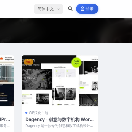
选择语言
登录
VIP
WP汉化主题
dPre
Dagency - 创意与数字机构 Word
Press 主题
师事务
Dagency 是一款专为创意和数字机构设计的
..
WordPress 主题，完美适...