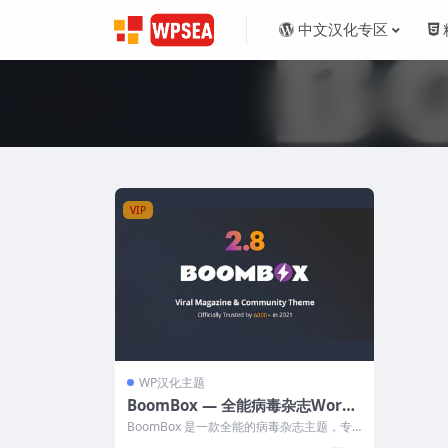
中文汉化专区
VIP
WP汉化主题
BoomBox — 全能病毒杂志WordP
ress主题
BoomBox 是一款全能的病毒杂志主题，专
为希望创建引人注目的内容和吸引大量读...