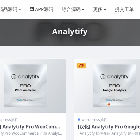
精品源码
APP源码
综合源码
更多
提交工单
Analytify
VIP
dpress插件
wordpress插件
 Analytify Pro WooComm
[汉化] Analytify Pro Googl
e v5.5.1 无缝跟踪Woo电商分
lytics v7.0.1 提供详细的
tify Pro WooCommerce 介绍 Analytif
Analytify 插件介绍 Analytify 是
件
G...