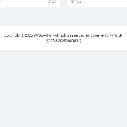
9
20
152
Copyright © 2025 WPSEA模板 - All rights reserved.
由Ritheme强力驱动.
苏ICP备2025208303号