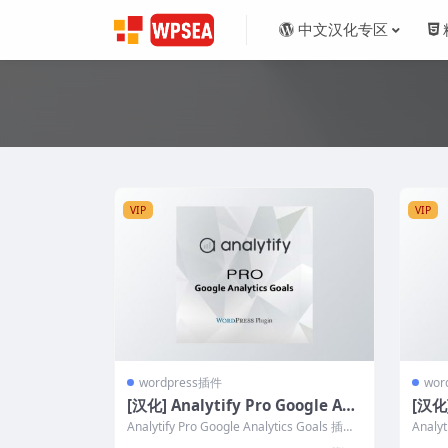
中文汉化专区
VIP
VIP
wordpress插件
wor
[汉化] Analytify Pro Google Ana
[汉化]
lytics Goals v5.5.0 网站分析目标
erc
Analytify Pro Google Analytics Goals 插件
Analy
追踪插件
析插
介...
y 是...