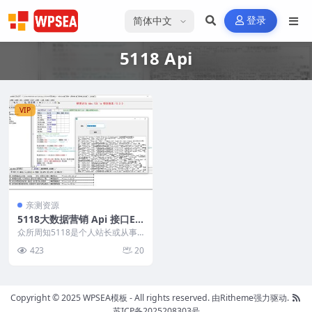
选择语言
登录
5118 Api
VIP
亲测资源
5118大数据营销 Api 接口E
易语言调用示例
众所周知5118是个人站长或从事S
EO行业的，应该知道。如果你是
423
20
从事数据分析行业...
Copyright © 2025 WPSEA模板 - All rights reserved.
由Ritheme强力驱动.
苏ICP备2025208303号