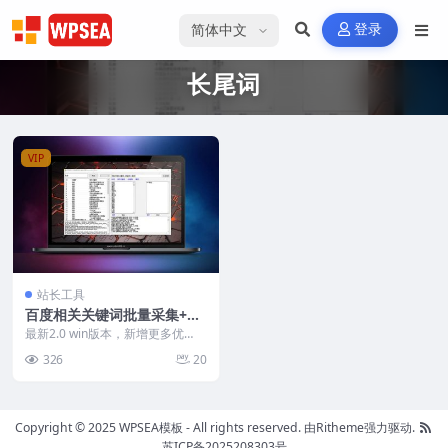
选择语言
登录
长尾词
VIP
站长工具
百度相关关键词批量采集+可
自定义生成标题软件 v2.0
最新2.0 win版本，新增更多优
化。是站长、自媒体创作者挖掘百
326
20
度热门关键词的利...
Copyright © 2025 WPSEA模板 - All rights reserved.
由Ritheme强力驱动.
苏ICP备2025208303号