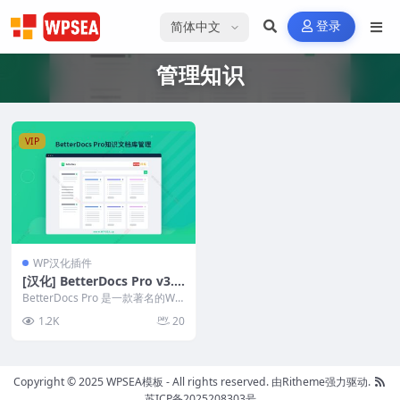
选择语言
登录
管理知识
VIP
WP汉化插件
[汉化] BetterDocs Pro v3.6.
2 知识文档库管理WordPres
BetterDocs Pro 是一款著名的Wo
s插件
rdPress插件，可以有效地创建...
1.2K
20
Copyright © 2025 WPSEA模板 - All rights reserved.
由Ritheme强力驱动.
苏ICP备2025208303号