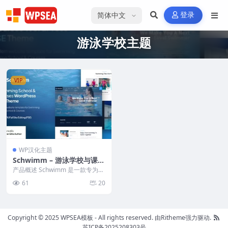
选择语言
登录
游泳学校主题
VIP
WP汉化主题
Schwimm – 游泳学校与课程
Gutenverse FSE WordPres
产品概述 Schwimm 是一款专为游
s 主题
泳中心、培训学校和课程设计的 W
61
20
ordPr...
Copyright © 2025 WPSEA模板 - All rights reserved.
由Ritheme强力驱动.
苏ICP备2025208303号