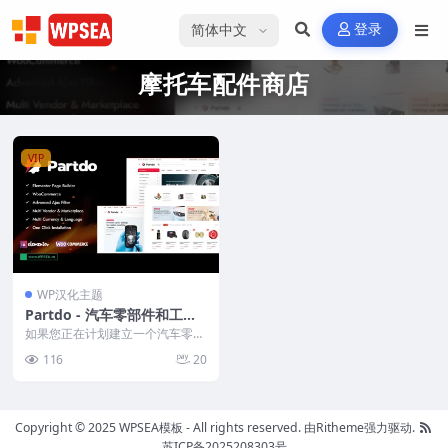
选择语言
登录
摩托车配件商店
VIP
WP汉化主题
Partdo - 汽车零部件和工具
商店WooCommerce主题
如果您正在计划建立一个汽车零部
件商店，Partdo主题将是您的理想
116
20
选择。作为一款...
Copyright © 2025 WPSEA模板 - All rights reserved.
由Ritheme强力驱动.
苏ICP备2025208303号