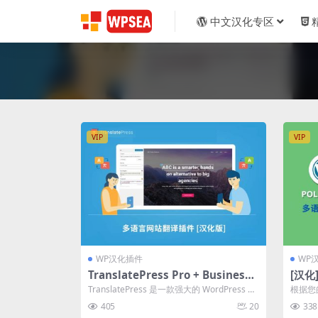
中文汉化专区
VIP
VIP
WP汉化插件
WP
TranslatePress Pro + Business
[汉化] Polylang Pro 多语言
多语言网站翻译插件
译插件 
TranslatePress 是一款强大的 WordPress 翻
根据您
译插件，提供直...
额外语言
405
20
338