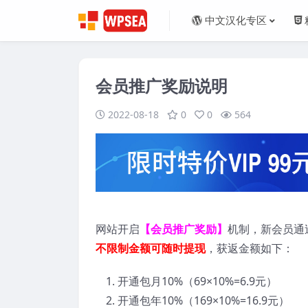
中文汉化专区
会员推广奖励说明
2022-08-18
0
0
564
网站开启
【会员推广奖励】
机制，新会员通
不限制金额可随时提现
，获返金额如下：
开通包月
10%
（
69×10%=6.9
元）
开通包年
10%
（
169×10%=16.9
元）