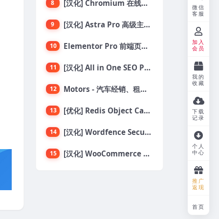
[汉化] Chromium 在线汽车配件商店 WooCommerce 主题 v1.3.28
8
微信
客服
[汉化] Astra Pro 高级主题模块页面扩展插件 v4.11.6
9
加入
Elementor Pro 前端页面编辑构建器插件
10
会员
[汉化] All in One SEO PRO v4.6.2 搜索引擎SEO优化WordPress插件
11
我的
收藏
Motors - 汽车经销、租赁与分类列表 WordPress 主题
12
[优化] Redis Object Cache Pro 专业版对象缓存WordPress插件 v1.21.0
13
下载
记录
[汉化] Wordfence Security Premium v8.0.2 一款专为WordPress设计的安全插件
14
个人
[汉化] WooCommerce Table Rate Shipping v3.6.3 运费费率表
中心
15
推广
返现
首页