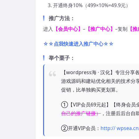
开通终身
10%
（
499×10%=49.9
元）
推广方法：
进入
【会员中心】
–
【推广中心】
–
复制
【推
☆
☆点我快速进入推广中心☆☆
举个栗子：
【wordpress海 · 汉化】专注
游戏源码和建站优化相关的技术分
促销，比单独购买更划算。
①【
VIP
会员
69
元起】【终身会员
自己的推广链接）
，注册后后台自
②开通
VIP
会员：
http:// wpsea.cn