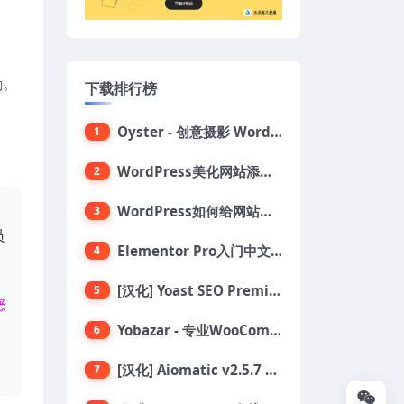
励。
下载排行榜
Oyster - 创意摄影 WordPress 主题
1
WordPress美化网站添加鼠标点击烟花绽放效果代码
2
、
WordPress如何给网站添加自定义鼠标指针
3
员
Elementor Pro入门中文教程：设计构建和发布网站
4
[汉化] Yoast SEO Premium 搜索引擎SEO优化插件+全套扩展附件
5
您
Yobazar - 专业WooCommerce WordPress主题，助力在线商店
6
[汉化] Aiomatic v2.5.7 自动AI内容编写器和编辑器GPT-3和GPT-4等AI工具包
7