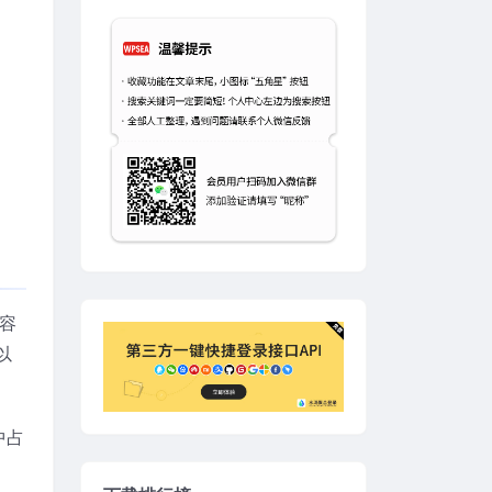
美容
以
中占