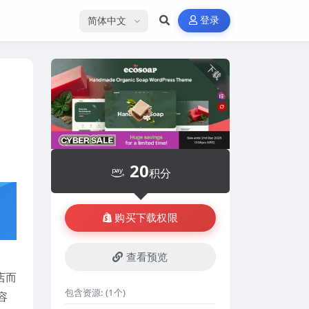
选择语言
登录
下载
20
积分
购买下载权限
查看预览
商店而
包含资源:
(1个)
容