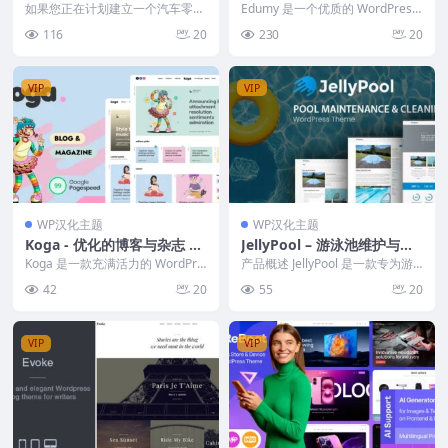
商店WooCommerce主题
WordPress主题 v1.2.15
如果您正在计划建立一个汽车零部
Edumy 是一个优质的 WordPress
件商店，Partdo主题将是您的理想
主题，制作精良，特别适用于教
116
20
230
20
选择。作为一款...
育，学...
VIP
VIP
WP汉化主题
WP汉化主题
Koga - 优化的博客与杂志 W
JellyPool – 游泳池维护与清
ordPress 主题
洁 WordPress 主题
Koga 是一款充满活力的 WordPre
产品概述 JellyPool 是一款专为游
ss 主题，专为个人博客和杂志网
泳池维护和清洁服务设计的 Word
42
20
55
20
站设计...
Pr...
VIP
VIP