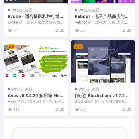
WP汉化主题
WP汉化主题
Evoke - 适合摄影和旅行博客
Reboot - 电子产品商店与设
的WordPress主题
备维修 WordPress 主题
Evoke 是一款专为摄影爱好者和旅
Reboot 是一款强大、现代且灵活
行作家设计的 WordPress 主题，
的电子产品商店与设备维修 Word
74
20
56
20
旨在...
Press...
VIP
VIP
WP汉化主题
WP汉化主题
Avas v6.8.4.20 多用途 Elem
[汉化] Blockchain v1.7.2 商
entor WordPress 主题，适
业/加密货币/ICO主题
Avas 主题介绍 Avas 是一款多用
Blockchain 是一个商业/加密货币/
合各种行业
途的 WordPress 主题，专为各
ICO WordPress 主题。I...
119
20
274
20
种...