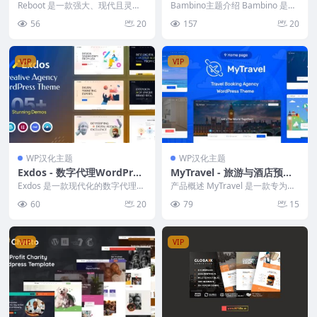
备维修 WordPress 主题
和婴儿护理 WordPress 主题
Reboot 是一款强大、现代且灵活
Bambino主题介绍 Bambino 是一
的电子产品商店与设备维修 Word
个用于儿童保育的多用途 WordP
56
20
157
20
Press...
r...
VIP
VIP
WP汉化主题
WP汉化主题
Exdos - 数字代理WordPres
MyTravel - 旅游与酒店预订
s主题
WooCommerce 主题，轻松
Exdos 是一款现代化的数字代理W
产品概述 MyTravel 是一款专为旅
ordPress主题，专为创意机构、企
管理您的旅行业务
游行业设计的完整 WooCommerc
60
20
79
15
业网站...
e...
VIP
VIP