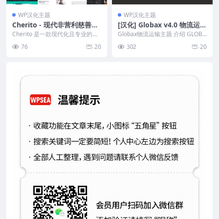
WP汉化主题
WP汉化主题
Cherito - 现代非营利慈善W
[汉化] Globax v4.0 物流运输
ordPress主题
WordPress 主题
Cherito 是一款现代化且专业的非
Globax物流运输主题 介绍 GLOBA
营利慈善WordPress主题，专为各
X 是一个功能丰富、复杂但易于使
76
20
302
20
种慈...
用的物...