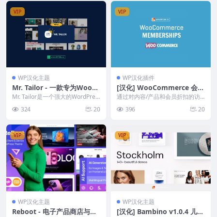
VIP
VIP
WP汉化主题
WP汉化插件
Mr. Tailor - 一款专为WooC
[汉化] WooCommerce 会员
ommerce设计的电子商务W
资格 Memberships v1.26.9
Mr. Tailor是一个强大的WordPres
通过对内容/产品和会员折扣的访
ordPress主题
s主题，专为希望在网上建立商店
问控制，为您的会员协会、在线杂
324
20
396
20
的...
志、在线学习网站等提...
VIP
VIP
WP汉化主题
WP汉化主题
Reboot - 电子产品商店与设
[汉化] Bambino v1.0.4 儿童