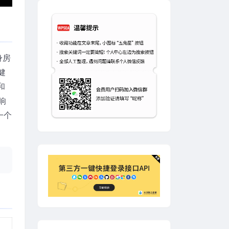
身房
健
和
响
括一个