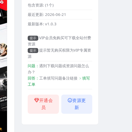
包含资源:
(1个)
最近更新:
2026-06-21
最新版本:
v1.0.3
VIP会员免购买可下载全站付费
提示
资源
提示暂无购买权限为VIP专属资
提示
源
问题：
遇到下载问题或资源问题怎么
办？
回答：
工单填写问题备注链接
﹥填写
工单
开通会
资源更
员
新