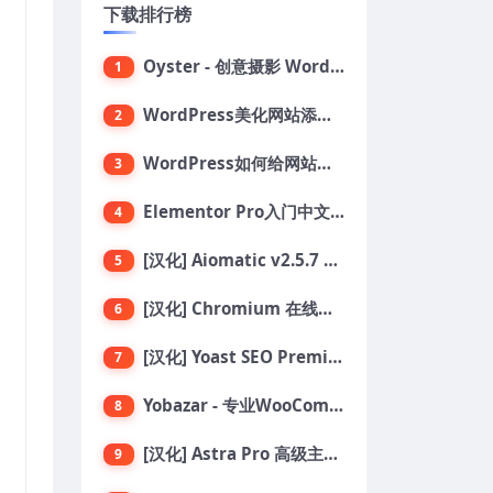
下载排行榜
Oyster - 创意摄影 WordPress 主题
1
WordPress美化网站添加鼠标点击烟花绽放效果代码
2
WordPress如何给网站添加自定义鼠标指针
3
Elementor Pro入门中文教程：设计构建和发布网站
4
[汉化] Aiomatic v2.5.7 自动AI内容编写器和编辑器GPT-3和GPT-4等AI工具包
5
[汉化] Chromium 在线汽车配件商店 WooCommerce 主题 v1.3.28
6
[汉化] Yoast SEO Premium 搜索引擎SEO优化插件+全套扩展附件
7
Yobazar - 专业WooCommerce WordPress主题，助力在线商店
8
[汉化] Astra Pro 高级主题模块页面扩展插件 v4.11.6
9