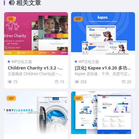
相关文章
VIP
VIP
WP汉化主题
WP汉化主题
Children Charity v1.3.2 -
[汉化] Kapee v1.6.20 多功能
儿童慈善与NGO募捐WordP
现代WooCommerce主题 |
主题概述 Children Charity是一个
Kapee 是快速、干净、高度可定制
ress主题
专为需要募捐功能的NGO和其他
高性能电商解决方案
且响应迅速的 WordPress 主题。
75
15
353
20
慈...
这个...
VIP
VIP