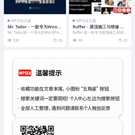
WP汉化主题
WP汉化主题
Mr. Tailor - 一款专为WooC
Ruffer - 屋顶施工与维修 Wo
ommerce设计的电子商务W
rdPress 主题
Mr. Tailor是一个强大的WordPres
Ruffer 是一款专为屋顶施工和维修
ordPress主题
s主题，专为希望在网上建立商店
行业设计的 WordPress 主题，适
324
20
39
20
的...
用...