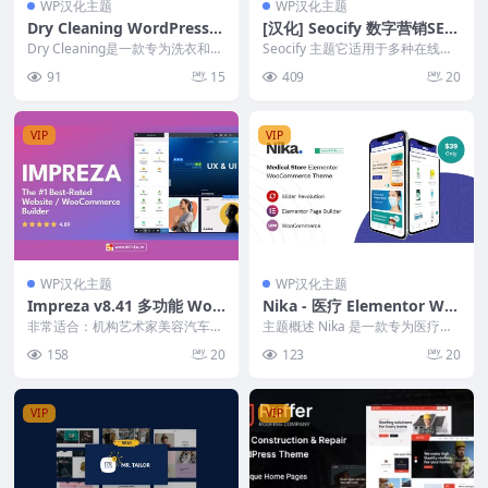
WP汉化主题
WP汉化主题
Dry Cleaning WordPress主
[汉化] Seocify 数字营销SEO
题 - 洗衣与干洗服务的完美解
咨询公司WordPress主题 v
Dry Cleaning是一款专为洗衣和干
Seocify 主题它适用于多种在线业
决方案
洗服务设计的WordPress主题，
3.3
务，例如在线营销、SEO 代理、数
91
15
409
20
旨...
字营销、...
VIP
VIP
WP汉化主题
WP汉化主题
Impreza v8.41 多功能 Wor
Nika - 医疗 Elementor Wo
dPress 网站和 WooComme
oCommerce 主题
非常适合：机构艺术家美容汽车教
主题概述 Nika 是一款专为医疗行
rce Builder
堂诊所会议咨询在线课程数字房地
业设计的 Elementor WooCom
158
20
123
20
产时尚酒店内饰它登陆...
m...
VIP
VIP