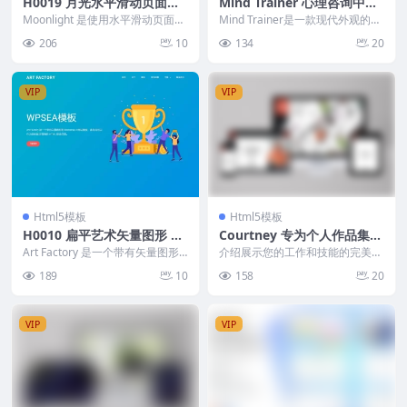
H0019 月光水平滑动页面转
Mind Trainer 心理咨询中心
换 HTML5 单页模板
HTML5 模板
Moonlight 是使用水平滑动页面转
Mind Trainer是一款现代外观的响
换的单页 HTML 模板。投资组合
应式 HTML5 模板，专为心理和咨
206
10
134
20
图像库...
询...
VIP
VIP
Html5模板
Html5模板
H0010 扁平艺术矢量图形 Bo
Courtney 专为个人作品集和
otstrap 4 网站模板
简历设计 HTML 模板
Art Factory 是一个带有矢量图形
介绍展示您的工作和技能的完美解
的 Bootstrap 4 网站模板。...
决方案 - 我们专为个人作品集和简
189
10
158
20
历设计的尖端 H...
VIP
VIP