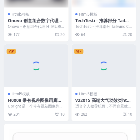
Html5模板
Html5模板
Onovo 创意组合数字代理创
TechTesti - 推荐部分 Tailwi
意网页设计HTML模板
nd CSS 3 HTML 模板
Onovo – 创意组合代理 HTML 模
TechTesti – 推荐部分 Tailwind CS
板最适合数字代理、创意代理、网
S 3 HTML 模板，...
177
20
64
20
页设计代...
VIP
VIP
Html5模板
Html5模板
H0008 带有视差图像画廊全
v22015 高端大气动效类htm
角 HTML 模板
l个人导航页
Upright 是一个带有视差图像列的
适合个人做导航页，不同背景效果
全角 HTML 模板。这种单页布局
呈现不同感觉 根据自己喜好替换
204
10
282
10
有一个带...
（如：游戏、自然、科...