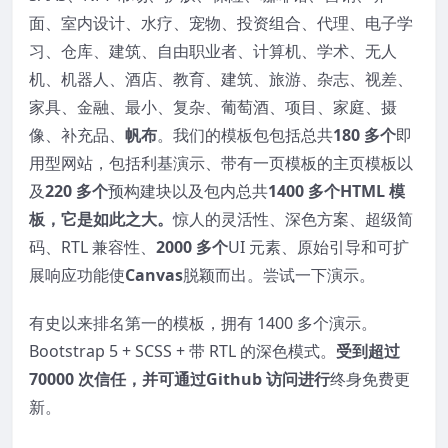
面、室内设计、水疗、宠物、投资组合、代理、电子学
习、仓库、建筑、自由职业者、计算机、学术、无人
机、机器人、酒店、教育、建筑、旅游、杂志、视差、
家具、金融、最小、复杂、葡萄酒、项目、家庭、摄
像、补充品、
帆布
。我们的模板包包括总共
180 多个
即
用型网站，包括利基演示、带有一页模板的主页模板以
及
220 多个
预构建块以及包内总共
1400 多个HTML 模
板，它是如此之大。
惊人的灵活性、深色方案、超级简
码、RTL 兼容性、
2000 多个
UI 元素、原始引导和可扩
展响应功能使
Canvas
脱颖而出。尝试一下演示。
有史以来排名第一的模板，拥有 1400 多个演示。
Bootstrap 5 + SCSS + 带 RTL 的深色模式。
受到超过
70000 次信任，并可通过Github 访问进行
终身免费更
新。