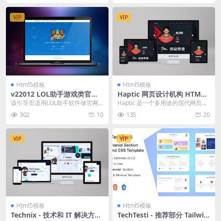
VIP
VIP
Html5模板
Html5模板
v22012 LOL助手游戏类官网
Haptic 网页设计机构 HTML
软件下载引导单页
模板
该引导页适用LOL助手软件做官网
Haptic 是一个多用途的现代网页设
下载页，且不仅仅适用于LOL，也
计代理和营销 HTML 模板。该模板
302
10
135
20
可以适用其它软件...
非常适...
VIP
VIP
Html5模板
Html5模板
Technix - 技术和 IT 解决方案
TechTesti - 推荐部分 Tailwin