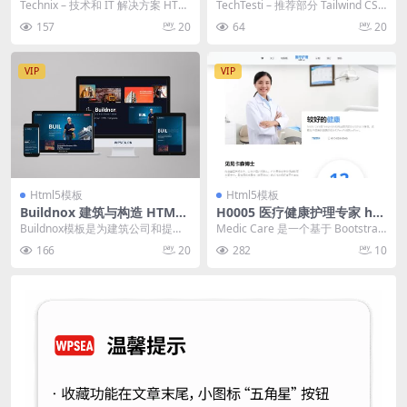
HTML 模板
d CSS 3 HTML 模板
Technix – 技术和 IT 解决方案 HTM
TechTesti – 推荐部分 Tailwind CSS
L 模板，适用于各种类型的 S...
3 HTML 模板，...
157
20
64
20
VIP
VIP
Html5模板
Html5模板
Buildnox 建筑与构造 HTML
H0005 医疗健康护理专家 ht
Templarte
ml 单页网站模板
Buildnox模板是为建筑公司和提供
Medic Care 是一个基于 Bootstrap
建筑服务的公司设计的。等。它具
5 CSS 布局的健康专家...
166
20
282
10
有100%响...