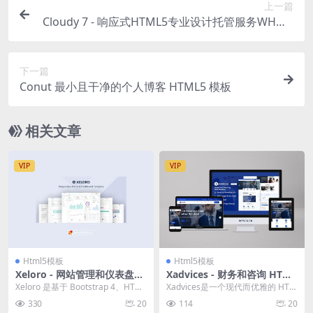
上一篇
Cloudy 7 - 响应式HTML5专业设计托管服务WHMC
S网站模板
下一篇
Conut 最小且干净的个人博客 HTML5 模板
相关文章
VIP
VIP
Html5模板
Html5模板
Xeloro - 网站管理和仪表盘模
Xadvices - 财务和咨询 HTML
板 HTML 模板套装
模板
Xeloro 是基于 Bootstrap 4、HTML
Xadvices是一个现代而优雅的 HTM
5、CSS3 和 JQue...
L 模板，专为咨询、商业、金融、
330
20
114
20
保险和...