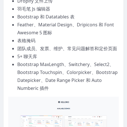
Dropify 文件上传
羽毛笔 Js 编辑器
Bootstrap 和 Datatables 表
Feather、Material Design、Dripicons 和 Font
Awesome 5 图标
表格掩码
团队成员、发票、维护、常见问题解答和定价页面
5+ 聊天库
Bootstrap MaxLength、Switchery、Select2、
Bootstrap Touchspin、Colorpicker、Bootstrap
Datepicker、Date Range Picker 和 Auto
Numberic 插件