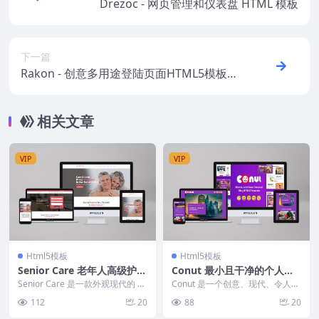
Drezoc - 网页管理和仪表盘 HTML 模板
下一篇
Rakon - 创意多用途登陆页面HTML5模板套
装
相关文章
VIP
VIP
Html5模板
Html5模板
Senior Care 老年人高级护理
Conut 最小且干净的个人博
服务 HTML5 模板
客 HTML5 模板
Senior Care 是一款外观现代的 H
Conut 是一个创意、现代、令人惊
TML5 模板，专为老年人和老年人
叹的热门话题和病毒式热门 html5
112
20
88
20
服...
模板。...