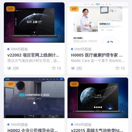
VIP
VIP
Html5模板
Html5模板
v22002 项目官网上线倒计时
H0005 医疗健康护理专家 ht
引导页HTML源码
ml 单页网站模板
简洁大气项目倒计时引导页，适合
Medic Care 是一个基于 Bootstra
项目上线、项目周期等倒计时。
p 5 CSS 布局的健康专家...
209
10
282
10
特色功能 翻页特效显...
VIP
VIP
Html5模板
Html5模板
H0002 企业公司领导会议活
v22015 高端大气动效类htm