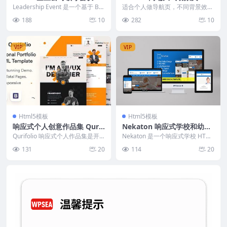
动HTML网站模板
l个人导航页
Leadership Event 是一个基于 Bo
适合个人做导航页，不同背景效果
otstrap 5.1.3 框...
呈现不同感觉 根据自己喜好替换
188
10
282
10
（如：游戏、自然、科...
VIP
VIP
Html5模板
Html5模板
响应式个人创意作品集 Qurif
Nekaton 响应式学校和幼儿
olio
园HTML5模板
Qurifolio 响应式个人作品集是开
Nekaton 是一个响应式学校 HTML
发人员、工程师、设计师、作家、
5 模板。它是专门为学校开发的。
131
20
114
20
讲师、摄影...
我们的...