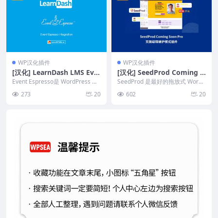
WP汉化插件
WP汉化插件
[汉化] LearnDash LMS Eve
[汉化] SeedProd Coming S
nt Espresso Integration v
oon Pro 页面编辑维护模式
Event Espresso是 WordPress 的
SeedProd 是最好的拖放式 WordP
1.1.0
现场活动和票务管理解决方案...
插件 v6.16.0
ress 网站构建器插件。以下是使
273
20
602
20
...