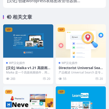
[汉化] 创建wordpress表格图表管理器插件
wpDataTables v7.3
相关文章
VIP
VIP
WP汉化插件
WP汉化插件
[汉化] Maika v1.21 高级画
Directorist Universal Sear
廊插件
ch 提升WordPress目录网站
Maika 是一个高级画廊插件，用于
产品概述 Universal Search 是专
展示画廊和更多您的作品。 Maika
搜索体验
为目录网站设计的功能，能够在多
283
20
55
20
与 W...
个...
VIP
VIP