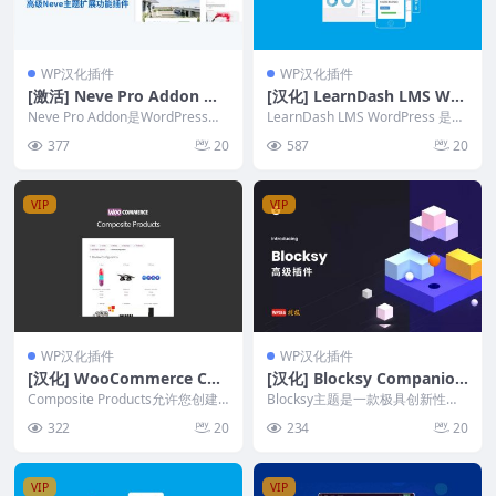
WP汉化插件
WP汉化插件
[激活] Neve Pro Addon 高
[汉化] LearnDash LMS Wor
级Neve主题扩展功能插件 v
dPress v4.23.2 在线学习课
Neve Pro Addon是WordPress主
LearnDash LMS WordPress 是最
2.4.1
题Neve的高级功能插件。Ne...
程管理系统插件
强大的 WordPress ...
377
20
587
20
VIP
VIP
WP汉化插件
WP汉化插件
[汉化] WooCommerce Co
[汉化] Blocksy Companion
mposite Products v8.7.5
(Premium) 主题高级插件 v
Composite Products允许您创建
Blocksy主题是一款极具创新性且
复合产品配置插件
可自定义的产品套件，其中包含多
1.8.46
闪电般快速的多功能主题，它比大
322
20
234
20
个库...
多数类似的 W...
VIP
VIP