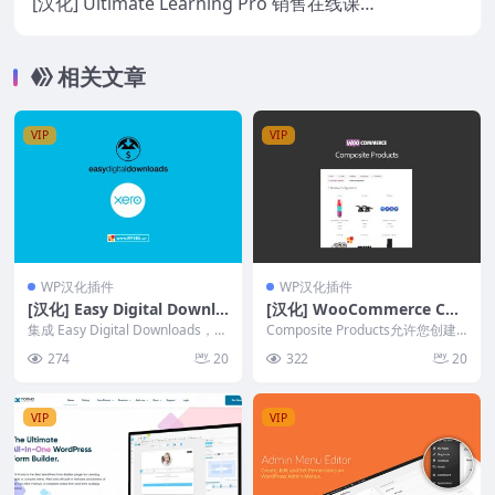
[汉化] Ultimate Learning Pro 销售在线课
程学习LMS插件 v3.3
相关文章
VIP
VIP
WP汉化插件
WP汉化插件
[汉化] Easy Digital Downlo
[汉化] WooCommerce Co
ads 会计系统 Xero v1.2.12
mposite Products v8.7.5
集成 Easy Digital Downloads，包
Composite Products允许您创建
括 Xero 会计系统。 ...
复合产品配置插件
可自定义的产品套件，其中包含多
274
20
322
20
个库...
VIP
VIP