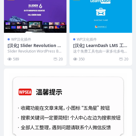
WP汉化插件
WP汉化插件
[汉化] Slider Revolution 响
[汉化] LearnDash LMS 工具
应式WordPress页面编辑滑
包 Toolkit Addon v3.7.10
Slider Revolution WordPress Buil
这个免费工具包由一家多伦多电子
块插件 v6.6.19
der 的第 6...
学习公司构建，该公司拥有实施数
589
20
350
20
十个 LearnDa...