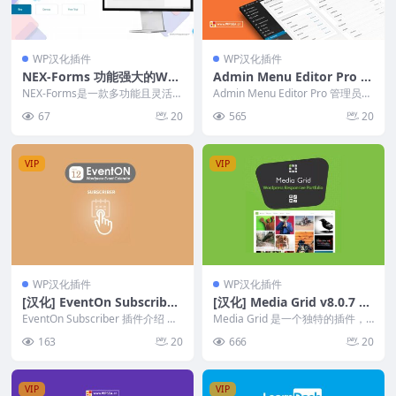
WP汉化插件
WP汉化插件
NEX-Forms 功能强大的Wor
Admin Menu Editor Pro 2.
dPress表单构建插件
20 管理员菜单编辑器专业版
NEX-Forms是一款多功能且灵活的
Admin Menu Editor Pro 管理员菜
WordPress表单构建插件，适用于
单编辑器专业版可让您手动编辑...
67
20
565
20
从简...
VIP
VIP
WP汉化插件
WP汉化插件
[汉化] EventOn Subscriber
[汉化] Media Grid v8.0.7 响
v1.3.8 新事件新闻订阅插件
应媒体网格组合插件
EventOn Subscriber 插件介绍 使
Media Grid 是一个独特的插件，
用与 mailChimp 集成...
可以利用引擎轻松创建无限响应、
163
20
666
20
可过滤和分...
VIP
VIP