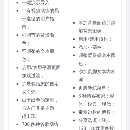
一键演示导入；
带有视频演练的易
于遵循的用户指
添加背景颜色并添
南；
加背景图像；
可调节的背景颜
启用/禁用顶栏；
色；
添加小部件；
可调整的文本颜
调整背景或文本颜
色；
色；
启用/禁用平滑页面
添加页脚文本内容
加载过渡；
词
扩展包括您的自定
页脚导航菜单；
义 CSS；
3 种博客布局：砌
由于出色的定制，
体、经典、现代；
与入门儿童主题一
带侧边栏的博客；
起出现；
分页选项：经典
700 多种谷歌网络
123、加载更多按