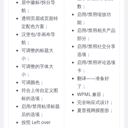
居中徽标/拆分导
数；
航；
启用/禁用缩放功
透明页眉或页面特
能；
定配色方案；
启用/禁用相关产品
汉堡包/非画布导
部分；
航；
启用/禁用社交分享
可调整的标题大
选项；
小；
启用/禁用评论选项
可调整的字体大
卡；
小；
翻译——准备好
可调颜色；
了；
符合上传自定义图
WPML 兼容；
标的选项；
完全响应式设计；
启用/禁用粘滞标题
夏普视网膜图形；
后的选项；
按照 Left over