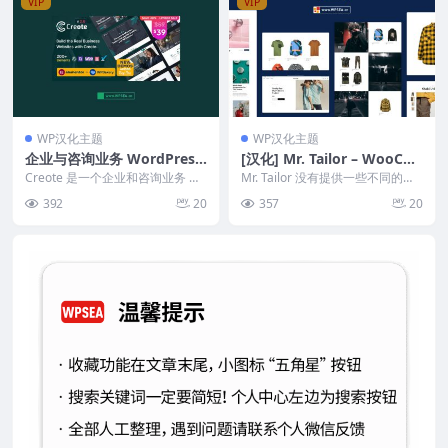
VIP
VIP
WP汉化主题
WP汉化主题
企业与咨询业务 WordPress
[汉化] Mr. Tailor – WooCo
主题 Creote v2.7.2
mmerce响应式电子商务商
Creote 是一个企业和咨询业务 Wo
Mr. Tailor 没有提供一些不同的固
rdPress 主题，致力于初创公司、
城主题 v3.1
定标题模板或样式，而是允许您调
392
20
357
20
咨...
整、自定...