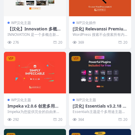
WP汉化主题
WP汉化插件
【汉化】Innovation 多概念
[汉化] Relevanssi Premium
新闻杂志和博客主题 v6.0
v2.27.7 网站内容全局搜索增
INNOVATION 是一个多概念新
WordPress 搜索不会搜索所有内
闻、杂志和博客模板，最适合发布
强WordPress插件
容，并且无法让您对搜索内容和搜
276
20
369
20
有关技术、时尚...
索方式进行足...
VIP
VIP
WP汉化主题
WP汉化主题
Impeka v2.0.6 创意多用途
[汉化] Essentials v3.2.18 多
WordPress汉化主题
用途功能 WordPress 主题
Impeka为您提供完全的自由来梦
Essentials主题是个多用途主题，
想您的理想网站，然后快速实现
适用于企业、机构、公司、作品展
292
20
364
20
它。使用 Impe...
示、商店、...