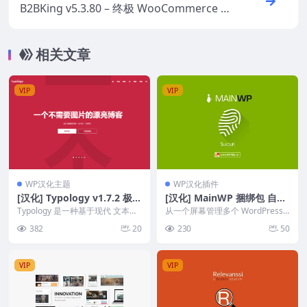
B2BKing v5.3.80 – 终极 WooCommerce B
2B+B2C会员商店批发插件
相关文章
VIP
VIP
WP汉化主题
WP汉化插件
[汉化] Typology v1.7.2 极简
[汉化] MainWP 捆绑包 自托
无图文章博客主题 已激活
管仪表板管理无限的 WordP
Typology 是一种基于现代 文本的
从一个屏幕管理多个 WordPress
WordPress 最小博客主题， 专...
ress 站点
站点，以节省 WordPress 维护
382
20
230
50
任...
VIP
VIP