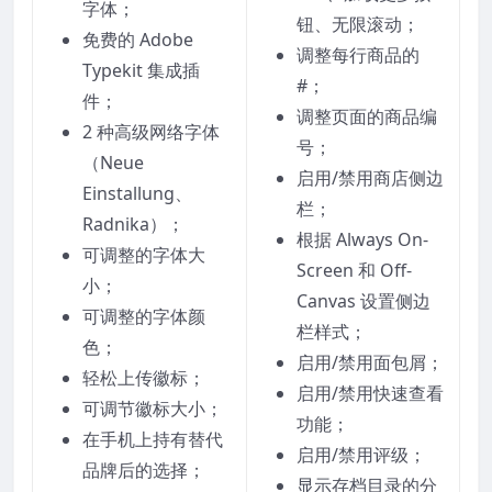
字体；
钮、无限滚动；
免费的 Adob​​e
调整每行商品的
Typekit 集成插
#；
件；
调整页面的商品编
2 种高级网络字体
号；
（Neue
启用/禁用商店侧边
Einstallung、
栏；
Radnika）；
根据 Always On-
可调整的字体大
Screen 和 Off-
小；
Canvas 设置侧边
可调整的字体颜
栏样式；
色；
启用/禁用面包屑；
轻松上传徽标；
启用/禁用快速查看
可调节徽标大小；
功能；
在手机上持有替代
启用/禁用评级；
品牌后的选择；
显示存档目录的分