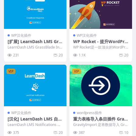
WP汉化插件
WP汉化插件
[扩展] LearnDash LMS Gra
WP Rocket - 提升WordPre
ssBlade Integration v0.1.0
ss网站速度的最佳缓存插件
LearnDash LMS GrassBlade Inte
WP Rocket是一款顶尖的WordPre
gration
ss缓存插件，能够快速提升网站速
231
20
1.1K
20
度，...
VIP
VIP
WP汉化插件
wordpress插件
[汉化] LearnDash LMS 自动
重力表格导入条目插件 Gravi
发送通知 Notifications v1.
tyView v2.43
LearnDash LMS Notifications 此
GravityImport 是将数据导入 Gra
5.4
附加组件使学习者在您的...
vity Forms 的最快、最...
375
20
387
10