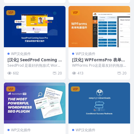
VIP
VIP
WP汉化插件
WP汉化插件
[汉化] SeedProd Coming S
[汉化] WPFormsPro 表单专
oon Pro 页面编辑维护模式
业生成器构建插件 v1.8.9.6
SeedProd 是最好的拖放式 WordP
WPForms Pro这是最友好的拖放
插件 v6.16.0
ress 网站构建器插件。以下是使
类型WordPress表单生成器插件。
602
20
413
20
...
它的...
VIP
VIP
WP汉化插件
WP汉化插件