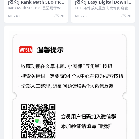
[汉化] Rank Math SEO PRO
[汉化] Easy Digital Downlo
v3.0.94 搜索引擎优化插件
ads 有条件的成功重定向 Co
Rank Math SEO PRO是适用于Wor
EDD 条件成功重定向允许商店管
dPress的搜索引擎优化插件，...
nditional Success Redirect
理员根据购买的产品有条件地设置
740
20
275
20
购买确认页面。 如...
s v1.1.8