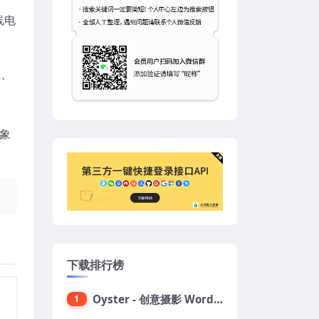
线电
客、
想象
下载排行榜
Oyster - 创意摄影 WordPress 主题
1