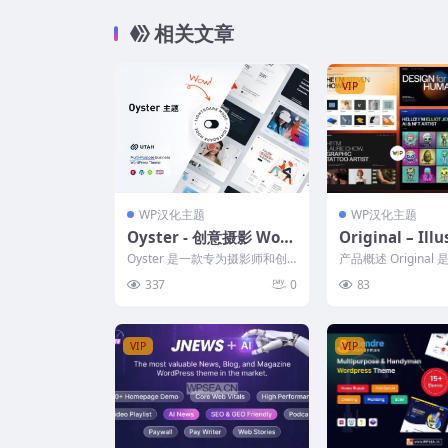
相关文章
VIP
WP汉化主题
WP汉化主题
Oyster - 创意摄影 Wor
Original – Illu
dPress 主题
& Artist Portf
Oyster 是一款专为摄影师和创
产品概述 Original
dPress 主题
意工作者设计的 WordPress 主
颖、时尚且强大的 Wor
337
0
83
题，提供...
主题，...
VIP
VIP