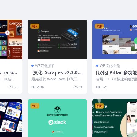
VIP
VIP
WP汉化插件
WP汉化主题
strator
[汉化] Scrapes v2.3.0
[汉化] Pillar 多
olio Wor
自动内容采集内容爬虫W
途 WordPress 
 是一款新
最先进的 WordPress 抓取工具
使用 PILLAR 快速构建
ordPress采集插件
v1.1.14
dPress
和内容抓取工具插件，可使用视
是一款适用于现代初创企
20
2.8K
20
321
觉选择器自动从...
功能多用途 Wo...
VIP
VIP