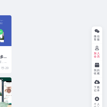
微信
客服
加入
功能多用
会员
企业主题
页面，这
业的多
20
我的
收藏
下载
记录
个人