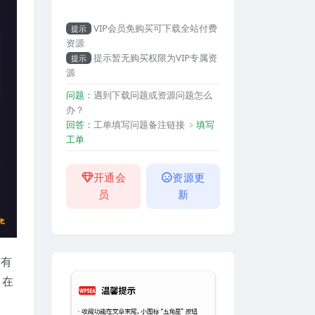
VIP会员免购买可下载全站付费
提示
资源
提示暂无购买权限为VIP专属资
提示
源
问题：
遇到下载问题或资源问题怎么
办？
回答：
工单填写问题备注链接
﹥填写
工单
开通会
资源更
员
新
、有
、在