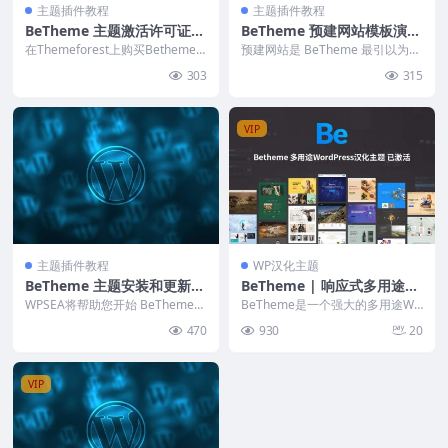
主题插件教程
主题插件教程
BeTheme 主题激活许可证注
BeTheme 预建网站模板演示
意事项
数据导入指南
在Themeforest上购买Betheme
预建网站是 BeTheme 最引以为豪
时，您有两个可用的许可选项。您
的东西。我们每周都会提供时尚而
303
315
可以在...
现代的设计，...
VIP
主题插件教程
WP汉化主题
BeTheme 主题安装和更新指
BeTheme | 响应式多用途W
南教程
ordPress与WooCommerce
WPSEA将帮助您开始 BeTheme
BeTheme是一个强大的多用途Wo
安装和更新。您还将学习如何正确
主题
rdPress主题，提供700+预建网站
470
930
20
下载和安装...
和2...
VIP